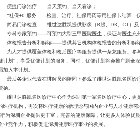
便捷门诊治疗——当天预约、当天看诊；
“社保+0”服务——检查、治疗、社保用药等用社保卡结算
简易门诊检查——维世达胜凯提供影像（B超、DR、CT）
专科专家预约——可预约大型三甲医院医生，保证与医生充
体检报告分析和解读——提供其它机构体检报告的分析和解
为人才提供覆盖体检和检后医疗等服务提供一条龙服务。参与
健计划”，享受优健计划的服务，同时，优健计划将会推广到全深
愿加入本计划。
最后各企业代表在讲解员的陪同下参观了维世达胜凯名医诊
赞扬。
维世达胜凯名医诊疗中心作为深圳第一家名医诊疗中心，更是
的医疗机构，再次将医疗健康的新理念与国内企业与人才健康需求
划”为深圳企业提供更丰富，完善的健康保障，让更多人体验优
企业竞争力，积极促进深圳健康医疗事业的发展。