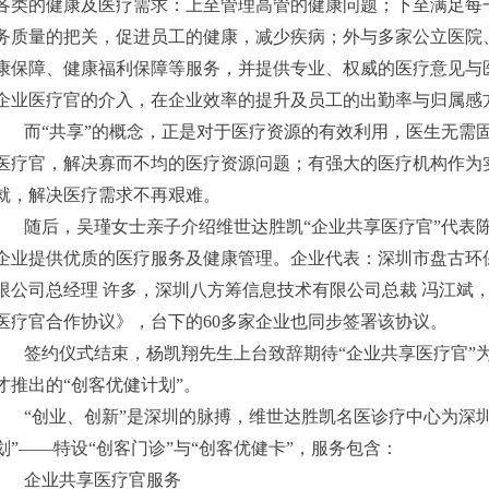
各类的健康及医疗需求：上至管理高管的健康问题；下至满足每
务质量的把关，促进员工的健康，减少疾病；外与多家公立医院
康保障、健康福利保障等服务，并提供专业、权威的医疗意见与
企业医疗官的介入，在企业效率的提升及员工的出勤率与归属感
而“共享”的概念，正是对于医疗资源的有效利用，医生无需
医疗官，解决寡而不均的医疗资源问题；有强大的医疗机构作为
就，解决医疗需求不再艰难。
随后，吴瑾女士亲子介绍维世达胜凯“企业共享医疗官”代表
企业提供优质的医疗服务及健康管理。企业代表：深圳市盘古环
限公司总经理 许多，深圳八方筹信息技术有限公司总裁 冯江斌
医疗官合作协议》，台下的60多家企业也同步签署该协议。
签约仪式结束，杨凯翔先生上台致辞期待“企业共享医疗官”
才推出的“创客优健计划”。
“创业、创新”是深圳的脉搏，维世达胜凯名医诊疗中心为深圳
划”——特设“创客门诊”与“创客优健卡”，服务包含：
企业共享医疗官服务