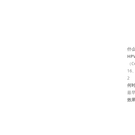
什么
HP
（C
16
2
何时
最早
效