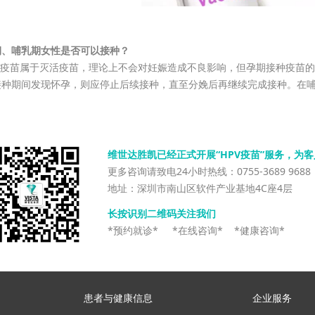
期、哺乳期女性是否可以接种？
PV疫苗属于灭活疫苗，理论上不会对妊娠造成不良影响，但孕期接种疫苗
接种期间发现怀孕，则应停止后续接种，直至分娩后再继续完成接种。在
维世达胜凯已经正式开展“HPV疫苗”服务，为
更多咨询请致电24小时热线：0755-3689 9688
地址：深圳市南山区软件产业基地4C座4层
长按识别二维码关注我们
*预约就诊* *在线咨询* *健康咨询*
患者与健康信息
企业服务