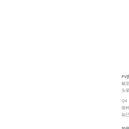
P
截至
头
Q4
接
如
如何