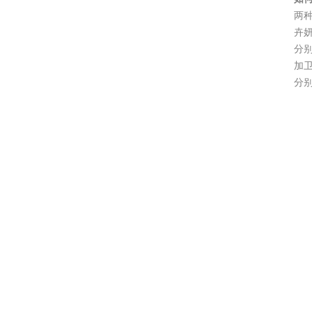
两
卉妍
分别
加卫
分别